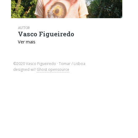
AUTOR
Vasco Figueiredo
Ver mais
©2020 Vasco Figueiredo · Tomar / Lisboa
designed w//
Ghost opensource