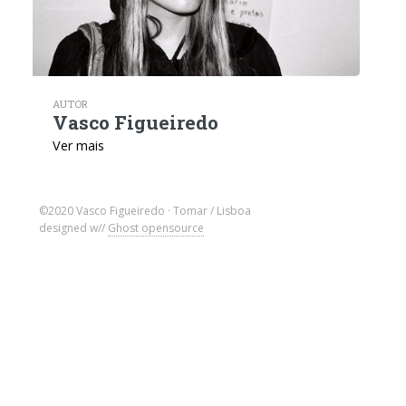
AUTOR
Vasco Figueiredo
Ver mais
©2020 Vasco Figueiredo · Tomar / Lisboa
designed w//
Ghost opensource